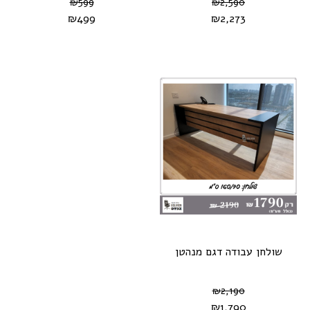
₪
599
₪
2,590
₪
499
₪
2,273
שולחן עבודה דגם מנהטן
₪
2,190
₪
1,790