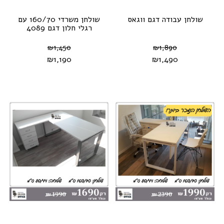
שולחן עבודה דגם ווגאס
שולחן משרדי 160/70 עם
רגלי חלון דגם 4089
₪
1,450
₪
1,890
₪
1,190
₪
1,490