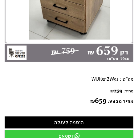
מק"ט :
WUI821ZW92
759
מחיר:
₪
659
מחיר מבצע:
₪
ווטסאפ