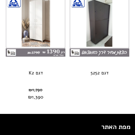
דגם 5252
דגם K2
₪
1,790
₪
1,390
מפת האתר