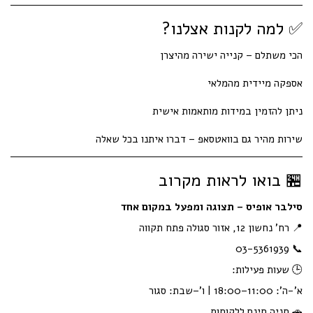
✅ למה לקנות אצלנו?
הכי משתלם – קנייה ישירה מהיצרן
אספקה מיידית מהמלאי
ניתן להזמין במידות מותאמות אישית
שירות מהיר גם בוואטסאפ – דברו איתנו בכל שאלה
🏪 בואו לראות מקרוב
סילבר אופיס – תצוגה ומפעל במקום אחד
📍 רח' נחשון 12, אזור סגולה פתח תקווה
📞 03-5361939
🕒 שעות פעילות:
א'-ה': 11:00–18:00 | ו'–שבת: סגור
🚗 חניה חינם ללקוחות