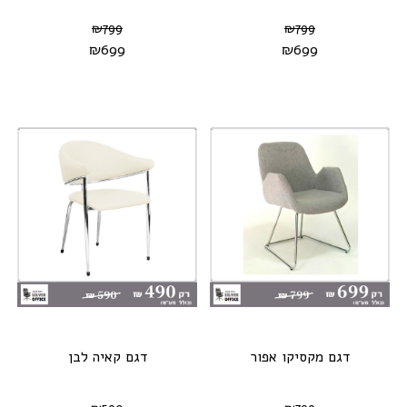
₪
799
₪
799
₪
699
₪
699
דגם מקסיקו אפור
דגם קאיה לבן