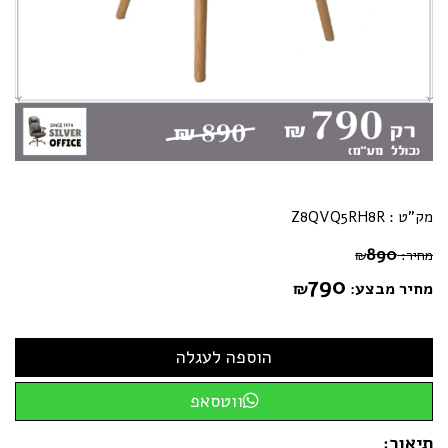
מק"ט :
Z8QVQ5RH8R
890
מחיר:
₪
790
מחיר מבצע:
₪
ווטסאפ
תיאור: