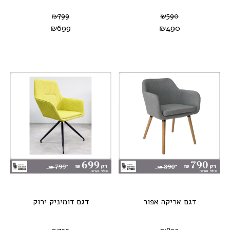
₪
799
₪
590
₪
699
₪
490
דגם אריקה אפור
דגם דומיניק ירוק