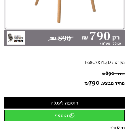
מק"ט :
F08C7XYL4D
890
מחיר:
₪
790
מחיר מבצע:
₪
ווטסאפ
תיאור: