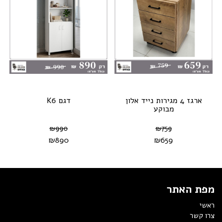
ארגז 4 מגירות נייד אלון
דגם K6
מבוקע
₪
990
₪
759
₪
890
₪
659
מפת האתר
ראשי
צרו קשר