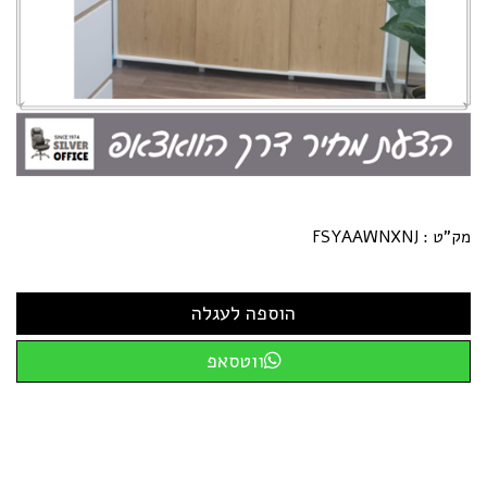
מק"ט :
FSYAAWNXNJ
ווטסאפ