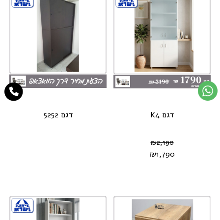
דגם K4
דגם 5252
₪
2,190
₪
1,790