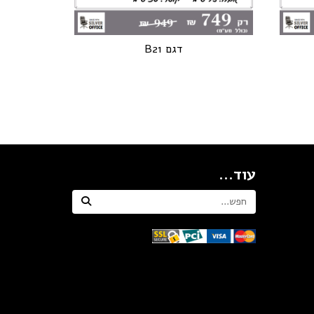
דגם B21
עוד...