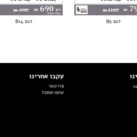
דגם B5
דגם B14
נו
עקבו אחרינו
צרו קשר
שה
שתפו אותנו!