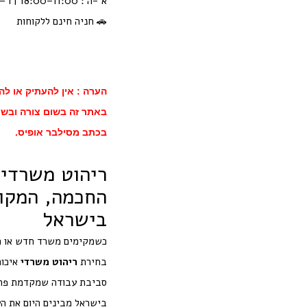
א'-ה': 11:00–18:00 | ו'–שבת: סגור
🚗 חניה חינם ללקוחות
הערה : אין להעתיק או לה
באתר זה בשום צורה ובשו
בכתב מסילבר אופיס.
ריהוט משרדי 
החכמה, המקו
בישראל
כשמקימים משרד חדש או מ
בחירת
ריהוט משרדי
איכות
סביבת עבודה שמקדמת פרודו
בישראל מבינים היום את ה