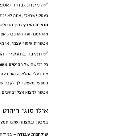
✅ זמינות גבוהה ואספ
כעסק ישראלי, אתה לא יכול
תוצרת הארץ
זמין מהמלאי 
מההזמנה ועד ההרכבה. אצל
אפשרות איסוף עצמי, או מ
✅ תמיכה בתעשייה המ
כל רכישה של
רהיטים משר
את בעלי המלאכה ואת העסק
המפעל מאפשר לך לקבל שיר
אפשר למצוא אצל יבואנים.
אילו סוגי ריהוט
במפעל ובתצוגה שלנו תמצא
שולחנות עבודה
– במידות