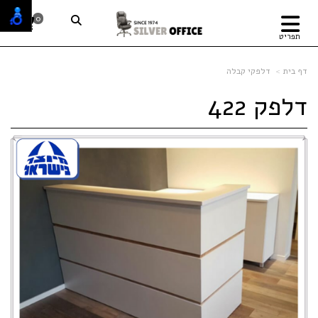
0
תפריט
דף בית
דלפקי קבלה
דלפק 422