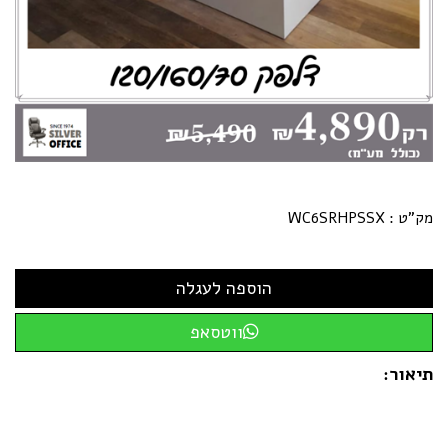
מק"ט :
WC6SRHPSSX
ווטסאפ
תיאור: