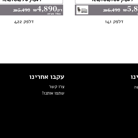
דלפק 141
דלפק 422
נו
עקבו אחרינו
צרו קשר
שה
שתפו אותנו!