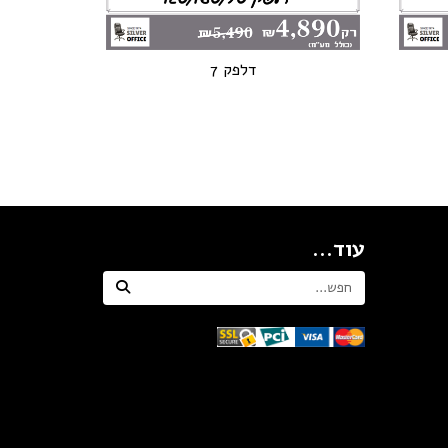
דלפק 7
עוד...