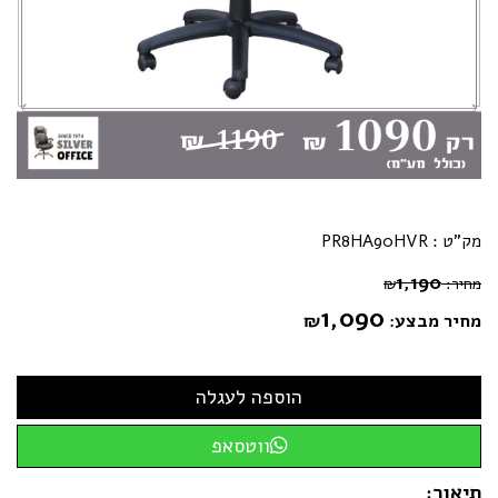
מק"ט :
PR8HA90HVR
1,190
מחיר:
₪
1,090
מחיר מבצע:
₪
ווטסאפ
תיאור: