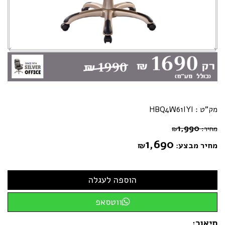
מק"ט :
HBQ4W61IYI
1,990
מחיר:
₪
1,690
מחיר מבצע:
₪
ווטסאפ
תיאור: